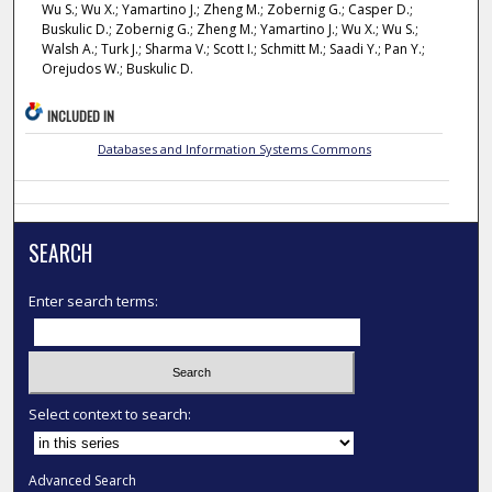
Wu S.; Wu X.; Yamartino J.; Zheng M.; Zobernig G.; Casper D.;
Buskulic D.; Zobernig G.; Zheng M.; Yamartino J.; Wu X.; Wu S.;
Walsh A.; Turk J.; Sharma V.; Scott I.; Schmitt M.; Saadi Y.; Pan Y.;
Orejudos W.; Buskulic D.
INCLUDED IN
Databases and Information Systems Commons
SEARCH
Enter search terms:
Select context to search:
Advanced Search