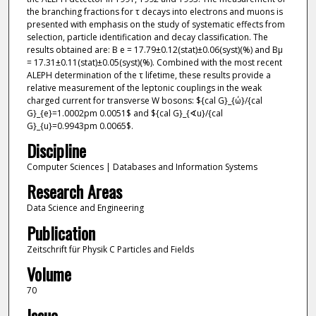
the branching fractions for τ decays into electrons and muons is
presented with emphasis on the study of systematic effects from
selection, particle identification and decay classification. The
results obtained are: B e = 17.79±0.12(stat)±0.06(syst)(%) and Bμ
= 17.31±0.11(stat)±0.05(syst)(%). Combined with the most recent
ALEPH determination of the τ lifetime, these results provide a
relative measurement of the leptonic couplings in the weak
charged current for transverse W bosons: ${cal G}_{ώ}/{cal
G}_{e}=1.0002pm 0.0051$ and ${cal G}_{∢u}/{cal
G}_{u}=0.9943pm 0.0065$.
Discipline
Computer Sciences | Databases and Information Systems
Research Areas
Data Science and Engineering
Publication
Zeitschrift für Physik C Particles and Fields
Volume
70
Issue