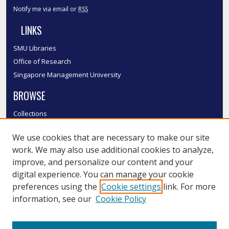
Notify me via email or
RSS
LINKS
SMU Libraries
Office of Research
Singapore Management University
BROWSE
Collections
Disciplines
We use cookies that are necessary to make our site
Authors
work. We may also use additional cookies to analyze,
SMU Authors
improve, and personalize our content and your
SMU Research Areas
digital experience. You can manage your cookie
LINKS
preferences using the
Cookie settings
link. For more
information, see our
Cookie Policy
InK FAQ
Contact Us