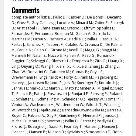
Comments
complete author list: Buskulic D.; Casper D.; De Bonis I.; Decamp
D.; Ghez P.; Goy C.; Lees J.; Lucotte A.; Minard M.; Odier P.; Pietrzyk
B.; Ariztizabal F.; Chmeissani M.; Crespo J.; Efthymiopoulos I.;
Fernandez E.; Fernandez-Bosman M.; Gaitan V.; Garrido L.;
Martinez M.; Orteu S.; Pacheco A.; Padilla C.; Palla F.; Pascual A.;
Perlas J.; Sanchez F.; Teubert F.; Colaleo A.; Creanza D.; De Palma
M.; Farilla A.; Gelao G.; Girone M.; Iaselli G.; Maggi G.; Maggi M.;
Marinelli N.; Natali S.; Nuzzo S.; Ranieri A.; Raso G.; Romano F.;
Ruggieri F.; Selvaggi G.; Silvestris L.; Tempesta P.; Zito G.; Huang X.;
Lin J.; Ouyang Q.; Wang T.; Xie Y.; Xu R.; Xue S.; Zhang J.; Zhang L.;
Zhao W.; Bonvicini G.; Cattaneo M.; Comas P.; Coyle P.;
Drevermann H.; Engelhardt A.; Forty R.; Frank M.; Hagelberg R.;
Harvey J.; Jacobsen R.; Janot P.; Jost B.; Kneringer E.; Knobloch J.;
Lehraus I.; Markou C.; Martin E.; Mato P.; Minten A.; Miquel R.; Oest
T.; Palazzi P.; Pater J.; Pusztaszeri J.; Ranjard F.; Rensing P.; Rolandi
L.; Schlatter D.; Schmelling M.; Schneider O.; Tejessy W.; Tomalin I.;
Venturi A.; Wachsmuth H.; Wiedenmann W.; Wildish T.; Witzeling
W.; Wotschack J.; Ajaltouni Z.; Bardadin-Otwinowska M.; Barres A.;
Boyer C.; Falvard A.; Gay P.; Guicheney C.; Henrard P.; Jousset J.;
Michel B.; Monteil S.; Montret J.; Pallin D.; Perret P.; Podlyski F.;
Proriol J.; Rossignol J.; Saadi F.; Fearnley T.; Hansen J.; Hansen J.;
Hansen J.; Hansen P.; Nilsson B.; Kyriakis A.; Simopoulou E.; Siotis