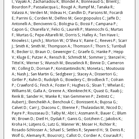
I.; Vayaki A.; Zachariadou K.; Blondel A.; Bonneaud G.; Brient J.;
Bourdon P.; Passalacqua L.; Rougé A.; Rumpf M.; Tanaka R.;
Valassi A.; Verderi M.; Videau H.; Candlin D.; Parsons M.; Focardi
E.; Parrini G.; Corden M.; Delfino M.; Georgiopoulos C.; Jaffe D.;
Antonelli A.; Bencivenni G.; Bologna G.; Bossi F.; Campana P.;
Capon G.; Chiarella V.; Felici G.; Laurelli P.; Mannocchi G.; Murtas
F.; Murtas G.; Pepe-Altarelli M.; Dorris S.; Halley A.; Ten Have I.;
Knowles I.; Lynch J.; Morton W.; O'Shea V.; Raine C.; Reeves P.; Scarr
J.; Smith K.; Smith M.; Thompson A.; Thomson F.; Thorn S.; Turnbull
R.; Becker U.; Braun O.; Geweniger C.; Graefe G.; Hanke P.; Hepp
V.; Kluge E.; Putzer A.; Rensch B.; Schmidt M.; Sommer J.; Stenzel H.;
Tittel K.; Werner S.; Wunsch M.; Beuselinck R.; Binnie D.; Cameron
W.; Colling D.; Dornan P.; Konstantinidis N.; Moneta L.; Moutoussi
A.; Nash J.; San Martin G.; Sedgbeer J.; Stacey A.; Dissertori G.;
Girtler P.; Kuhn D.; Rudolph G.; Bowdery C.; Brodbeck T.; Colrain
P.; Crawford G.; Finch A.; Foster F.; Hughes G.; Sloan T.; Whelan E.;
Williams M.; Galla A.; Greene A.; Kleinknecht K.; Quast G.; Raab J.;
Renk B.; Sander H.; Wanke R.; Van Gemmeren P.; Zeitnitz C.;
Aubert J.; Bencheikh A.; Benchouk C.; Bonissent A.; Bujosa G.;
Calvet D.; Carr J.; Diaconu C.; Etienne F.; Thulasidas M.; Nicod D.;
Payre P.; Rousseau D.; Talby M.; Abt I.; Assmann R.; Bauer C.; Blum
W.; Brown D.; Dietl H.; Dydak F.; Ganis G.; Gotzhein C.; Jakobs K.;
Kroha H.; Lütjens G.; Lutz G.; Männer W.; Moser H.; Richter R.;
Rosado-Schlosser A.; Schael S.; Settles R.; Seywerd H.; St. Denis R.;
Wolf G.; Alemany R.; Boucrot J.; Callot O.; Cordier A.; Courault F.;