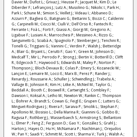
Davier M.; Duflot L.; Grivaz J.; Heusse P.; Jacquet M.; Kim D.; Le
Diberder F.; Lefrançois J.; Lutz A.; Musolino G.; Nikolic I.; Park H.;
Park I.; Schune M.; Simion S.; Veillet J.; Videau I.; Abbaneo D.;
Azzurri P.; Bagliesi G.; Batignani G.; Bettarini S.; Bozzi C.; Calderini
G.; Carpinelli M.; Ciocci M.; Ciulli V.; Dell'Orso R.; Fantechi R.;
Ferrante I.; Foà L.; Forti F.; Giassi A.; Giorgi M.; Gregorio A.;
Ligabue F.; Lusiani A.; Marrocchesi P.; Messineo A.; Rizzo G.;
Sanguinetti G.; Sciabà A.; Spagnolo P.; Steinberger J.; Tenchini R.;
Tonelli G.; Triggiani G.; Vannini C.; Verdini P.; Walsh J.; Betteridge
A.; Blair G.; Bryant L.; Cerutti F.; Gao Y.; Green M.; Johnson D.;
Medcalf T.; Mir L.; Perrodo P.; Strong J.; Bertin V.; Botterill D.; Clifft
R.; Edgecock T.; Haywood S.; Edwards M.; Maley P.; Norton P.;
Thompson J.; Bloch-Devaux B.; Colas P.; Emery S.; Kozanecki W.;
Lançon E.; Lemaire M.; Locci E.; Marx B.; Perez P.; Rander J.;
Renardy J.; Roussarie A.; Schuller J.; Schwindling J.; Trabelsi A.;
Vallage B.; Johnson R.; Kim H.; Litke A.; McNeil M.; Taylor G.;
Beddall A.; Booth C.; Boswell R.; Cartwright S.; Combley F.;
Dawson I.; Koksal A.; Letho M.; Newton W.; Rankin C.; Thompson
L.; B̈ohrer A.; Brandt S.; Cowan G.; Feigl E.; Grupen C.; Lutters G.;
Minguet-Rodriguez J.; Rivera F.; Saraiva P.; Smolik L.; Stephan F.;
Apollonio M.; Bosisio L.; Della Marina R.; Giannini G.; Gobbo B.;
Ragusa F.; Rothberg J.; Wasserbaech S.; Armstrong S.; Bellantoni
L.; Elmer P.; Feng Z.; Ferguson D.; Gao Y.; González S.; Grahl J.;
Harton J.; Hayes O.; Hu H.; McNamara P.; Nachtman J.; Orejudos
W.; Pan Y.; Saadi Y.; Schmitt M.; Scott I.; Sharma V.; Turk J.; Walsh A.;