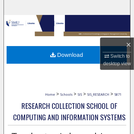
Search
Browse Collections
My Account
×
About
Download
Switch to
desktop
view
Digital Commons Network™
>
>
>
>
Home
Schools
SIS
SIS_RESEARCH
5871
RESEARCH COLLECTION SCHOOL OF
COMPUTING AND INFORMATION SYSTEMS