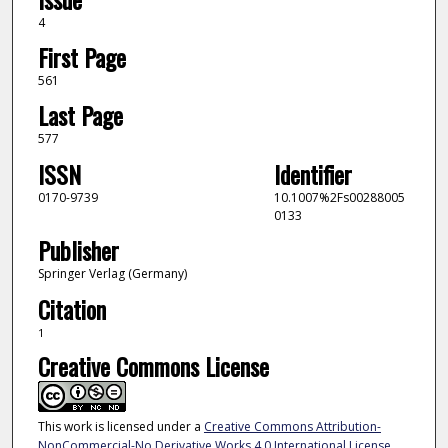
4
First Page
561
Last Page
577
ISSN
Identifier
0170-9739
10.1007%2Fs00288005
0133
Publisher
Springer Verlag (Germany)
Citation
1
Creative Commons License
This work is licensed under a
Creative Commons Attribution-
NonCommercial-No Derivative Works 4.0 International License
.