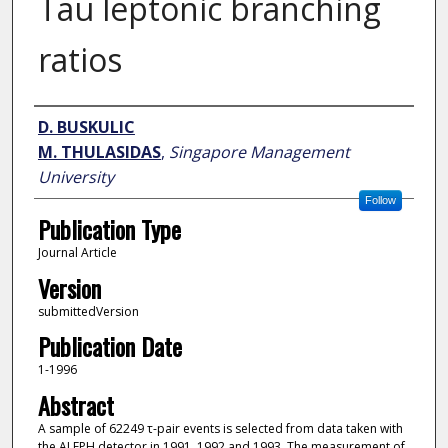
Tau leptonic branching
ratios
Author
D. BUSKULIC
M. THULASIDAS
,
Singapore Management
University
Follow
Publication Type
Journal Article
Version
submittedVersion
Publication Date
1-1996
Abstract
A sample of 62249 τ-pair events is selected from data taken with
the ALEPH detector in 1991, 1992 and 1993. The measurement of