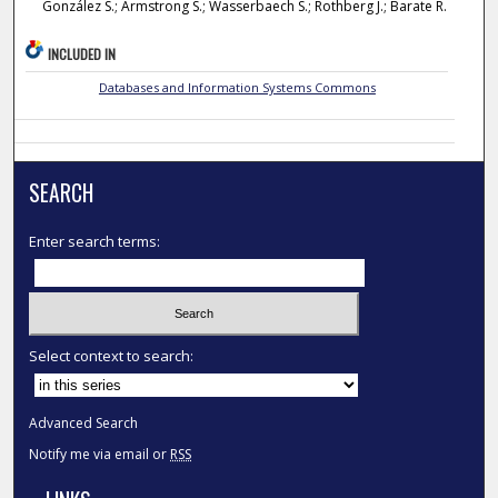
González S.; Armstrong S.; Wasserbaech S.; Rothberg J.; Barate R.
INCLUDED IN
Databases and Information Systems Commons
SEARCH
Enter search terms:
Select context to search:
Advanced Search
Notify me via email or
RSS