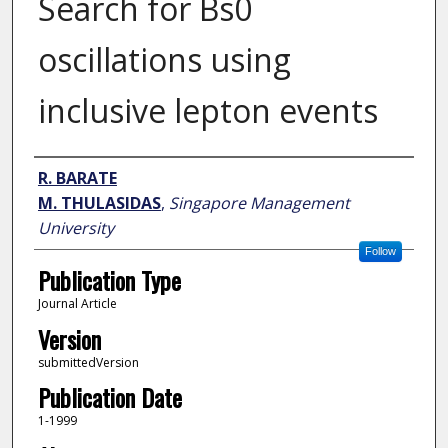
Search for Bs0
oscillations using
inclusive lepton events
Author
R. BARATE
M. THULASIDAS
,
Singapore Management
University
Follow
Publication Type
Journal Article
Version
submittedVersion
Publication Date
1-1999