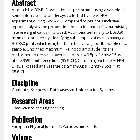
Abstract
A search for B0sBs0 oscillations is performed using a sample of
semileptonic b-hadron decays collected by the ALEPH
experiment during 1991–95. Compared to previous inclusive
lepton analyses, the proper time resolution and b-flavour mistag
rate are significantly improved. Additional sensitivity to B0sBs0
mixing is obtained by identifying subsamples of events having a
B0sBs0 purity which is higher than the average for the whole data
sample. Unbinned maximum likelihood amplitude fits are
performed to derive a lower limit of Δms>9.5ps−1Δms>9.5ps−1
at the 95% confidence limit (95% CL). Combining with the ALEPH
D−sDs−-based analyses yields Δms>9.6ps−1Δms>9.6ps−1 at
95% CL.
Discipline
Computer Sciences | Databases and Information Systems
Research Areas
Data Science and Engineering
Publication
European Physical Journal C: Particles and Fields
Volume