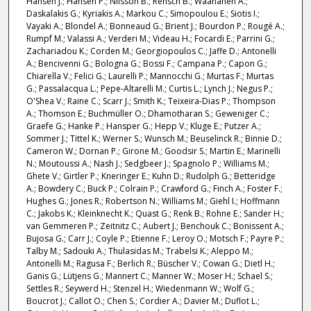
Hansen J.; Hansen P.; Nilsson B.; Rensch B.; Wäänänen A.;
Daskalakis G.; Kyriakis A.; Markou C.; Simopoulou E.; Siotis I.;
Vayaki A.; Blondel A.; Bonneaud G.; Brient J.; Bourdon P.; Rougé A.;
Rumpf M.; Valassi A.; Verderi M.; Videau H.; Focardi E.; Parrini G.;
Zachariadou K.; Corden M.; Georgiopoulos C.; Jaffe D.; Antonelli
A.; Bencivenni G.; Bologna G.; Bossi F.; Campana P.; Capon G.;
Chiarella V.; Felici G.; Laurelli P.; Mannocchi G.; Murtas F.; Murtas
G.; Passalacqua L.; Pepe-Altarelli M.; Curtis L.; Lynch J.; Negus P.;
O'Shea V.; Raine C.; Scarr J.; Smith K.; Teixeira-Dias P.; Thompson
A.; Thomson E.; Buchmüller O.; Dhamotharan S.; Geweniger C.;
Graefe G.; Hanke P.; Hansper G.; Hepp V.; Kluge E.; Putzer A.;
Sommer J.; Tittel K.; Werner S.; Wunsch M.; Beuselinck R.; Binnie D.;
Cameron W.; Dornan P.; Girone M.; Goodsir S.; Martin E.; Marinelli
N.; Moutoussi A.; Nash J.; Sedgbeer J.; Spagnolo P.; Williams M.;
Ghete V.; Girtler P.; Kneringer E.; Kuhn D.; Rudolph G.; Betteridge
A.; Bowdery C.; Buck P.; Colrain P.; Crawford G.; Finch A.; Foster F.;
Hughes G.; Jones R.; Robertson N.; Williams M.; Giehl I.; Hoffmann
C.; Jakobs K.; Kleinknecht K.; Quast G.; Renk B.; Rohne E.; Sander H.;
van Gemmeren P.; Zeitnitz C.; Aubert J.; Benchouk C.; Bonissent A.;
Bujosa G.; Carr J.; Coyle P.; Etienne F.; Leroy O.; Motsch F.; Payre P.;
Talby M.; Sadouki A.; Thulasidas M.; Trabelsi K.; Aleppo M.;
Antonelli M.; Ragusa F.; Berlich R.; Büscher V.; Cowan G.; Dietl H.;
Ganis G.; Lütjens G.; Mannert C.; Manner W.; Moser H.; Schael S.;
Settles R.; Seywerd H.; Stenzel H.; Wiedenmann W.; Wolf G.;
Boucrot J.; Callot O.; Chen S.; Cordier A.; Davier M.; Duflot L.;