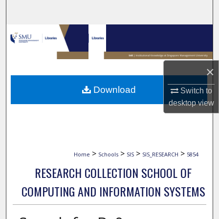
Search
Browse Collections
My Account
×
About
Download
Switch to
desktop
view
Digital Commons Network™
>
>
>
>
Home
Schools
SIS
SIS_RESEARCH
5854
RESEARCH COLLECTION SCHOOL OF
COMPUTING AND INFORMATION SYSTEMS