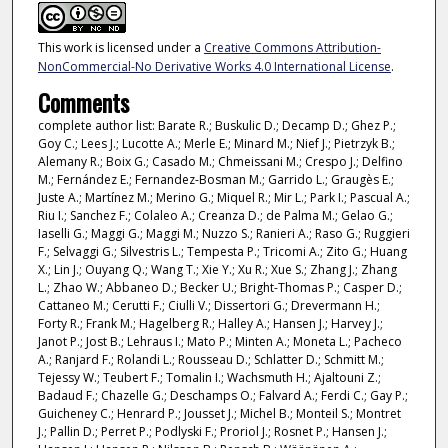
This work is licensed under a
Creative Commons Attribution-
NonCommercial-No Derivative Works 4.0 International License
.
Comments
complete author list: Barate R.; Buskulic D.; Decamp D.; Ghez P.;
Goy C.; Lees J.; Lucotte A.; Merle E.; Minard M.; Nief J.; Pietrzyk B.;
Alemany R.; Boix G.; Casado M.; Chmeissani M.; Crespo J.; Delfino
M.; Fernández E.; Fernandez-Bosman M.; Garrido L.; Graugès E.;
Juste A.; Martínez M.; Merino G.; Miquel R.; Mir L.; Park I.; Pascual A.;
Riu I.; Sanchez F.; Colaleo A.; Creanza D.; de Palma M.; Gelao G.;
Iaselli G.; Maggi G.; Maggi M.; Nuzzo S.; Ranieri A.; Raso G.; Ruggieri
F.; Selvaggi G.; Silvestris L.; Tempesta P.; Tricomi A.; Zito G.; Huang
X.; Lin J.; Ouyang Q.; Wang T.; Xie Y.; Xu R.; Xue S.; Zhang J.; Zhang
L.; Zhao W.; Abbaneo D.; Becker U.; Bright-Thomas P.; Casper D.;
Cattaneo M.; Cerutti F.; Ciulli V.; Dissertori G.; Drevermann H.;
Forty R.; Frank M.; Hagelberg R.; Halley A.; Hansen J.; Harvey J.;
Janot P.; Jost B.; Lehraus I.; Mato P.; Minten A.; Moneta L.; Pacheco
A.; Ranjard F.; Rolandi L.; Rousseau D.; Schlatter D.; Schmitt M.;
Tejessy W.; Teubert F.; Tomalin I.; Wachsmuth H.; Ajaltouni Z.;
Badaud F.; Chazelle G.; Deschamps O.; Falvard A.; Ferdi C.; Gay P.;
Guicheney C.; Henrard P.; Jousset J.; Michel B.; Monteil S.; Montret
J.; Pallin D.; Perret P.; Podlyski F.; Proriol J.; Rosnet P.; Hansen J.;