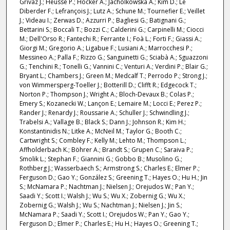
Grivaz J.; Heusse P.; Höcker A.; Jacholkowska A.; Kim D.; Le
Diberder F.; Lefrançois J.; Lutz A.; Schune M.; Tournefier E.; Veillet
J.; Videau I.; Zerwas D.; Azzurri P.; Bagliesi G.; Batignani G.;
Bettarini S.; Boccali T.; Bozzi C.; Calderini G.; Carpinelli M.; Ciocci
M.; Dell'Orso R.; Fantechi R.; Ferrante I.; Foà L.; Forti F.; Giassi A.;
Giorgi M.; Gregorio A.; Ligabue F.; Lusiani A.; Marrocchesi P.;
Messineo A.; Palla F.; Rizzo G.; Sanguinetti G.; Sciabà A.; Sguazzoni
G.; Tenchini R.; Tonelli G.; Vannini C.; Venturi A.; Verdini P.; Blair G.;
Bryant L.; Chambers J.; Green M.; Medcalf T.; Perrodo P.; Strong J.;
von Wimmersperg-Toeller J.; Botterill D.; Clifft R.; Edgecock T.;
Norton P.; Thompson J.; Wright A.; Bloch-Devaux B.; Colas P.;
Emery S.; Kozanecki W.; Lançon E.; Lemaire M.; Locci E.; Perez P.;
Rander J.; Renardy J.; Roussarie A.; Schuller J.; Schwindling J.;
Trabelsi A.; Vallage B.; Black S.; Dann J.; Johnson R.; Kim H.;
Konstantinidis N.; Litke A.; McNeil M.; Taylor G.; Booth C.;
Cartwright S.; Combley F.; Kelly M.; Lehto M.; Thompson L.;
Affholderbach K.; Böhrer A.; Brandt S.; Grupen C.; Saraiva P.;
Smolik L.; Stephan F.; Giannini G.; Gobbo B.; Musolino G.;
Rothberg J.; Wasserbaech S.; Armstrong S.; Charles E.; Elmer P.;
Ferguson D.; Gao Y.; González S.; Greening T.; Hayes O.; Hu H.; Jin
S.; McNamara P.; Nachtman J.; Nielsen J.; Orejudos W.; Pan Y.;
Saadi Y.; Scott I.; Walsh J.; Wu S.; Wu X.; Zobernig G.; Wu X.;
Zobernig G.; Walsh J.; Wu S.; Nachtman J.; Nielsen J.; Jin S.;
McNamara P.; Saadi Y.; Scott I.; Orejudos W.; Pan Y.; Gao Y.;
Ferguson D.; Elmer P.; Charles E.; Hu H.; Hayes O.; Greening T.;