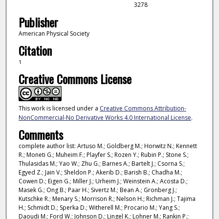
3278
Publisher
American Physical Society
Citation
1
Creative Commons License
This work is licensed under a
Creative Commons Attribution-
NonCommercial-No Derivative Works 4.0 International License
.
Comments
complete author list: Artuso M.; Goldberg M.; Horwitz N.; Kennett
R.; Moneti G.; Muheim F.; Playfer S.; Rozen Y.; Rubin P.; Stone S.;
Thulasidas M.; Yao W.; Zhu G.; Barnes A.; Bartelt J.; Csorna S.;
Egyed Z.; Jain V.; Sheldon P.; Akerib D.; Barish B.; Chadha M.;
Cowen D.; Eigen G.; Miller J.; Urheim J.; Weinstein A.; Acosta D.;
Masek G.; Ong B.; Paar H.; Sivertz M.; Bean A.; Gronberg J.;
Kutschke R.; Menary S.; Morrison R.; Nelson H.; Richman J.; Tajima
H.; Schmidt D.; Sperka D.; Witherell M.; Procario M.; Yang S.;
Daoudi M.; Ford W.; Johnson D.; Lingel K.; Lohner M.; Rankin P.;