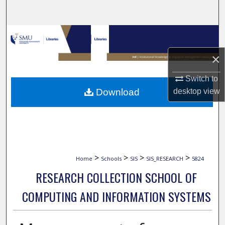
Search
Browse Collections
×
My Account
Switch to
About
desktop
view
Download
Digital Commons Network™
>
>
>
>
Home
Schools
SIS
SIS_RESEARCH
5824
RESEARCH COLLECTION SCHOOL OF
COMPUTING AND INFORMATION SYSTEMS