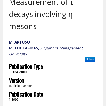
Measurement of τ
decays involving η
mesons
Author
M. ARTUSO
M. THULASIDAS
,
Singapore Management
University
Follow
Publication Type
Journal Article
Version
publishedVersion
Publication Date
1-1992