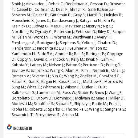
Smith J.; Alexander J.; Bebek C.; Berkelman K.; Besson D.; Browder
T.; Cassel D.; Coffman D.; Drell P.; Ehrlich R.; Galik R.; Garcia-
Sciveres M.; Geiser B.; Gittelman B.; Gray S.; Hartill D.; Heltsley B.;
Honscheid K.; Jones C.; Kandaswamy J.; Katayama N.; Kim P.;
Kreinick D.; Ludwig G.; Masui J.; Mevissen J.; Mistry N.; Ng C.;
Nordberg E.; Ogrady C.; Patterson J.; Peterson D.; Riley D.; Sapper
M.; Selen M.; Worden H.; Worris M.; Würthwein F.; Avery P.;
Freyberger A.; Rodriguez J.; Stephens R.; Yelton J.; Cinabro D.;
Henderson S.; Kinoshita K.; Liu T.; Saulnier M.; Wilson R.;
Yamamoto H.; Sadoff A.; Ammar R.; Ball S.; Baringer P.; Coppage
D.; Copty N.; Davis R.; Hancock N.; Kelly M.; Kwak N.; Lam H.;
Kubota Y.; Lattery M.; Nelson J.; Patton S.; Perticone D.; Poling R.;
Savinov V.; Schrenk S.; Wang R.; Alam M.; Kim I.; Nemati B.; Oneill J.;
Romero V.; Severini H.; Sun C.; Wang P.; Zoeller M.; Crawford G.;
Fulton R.; Gan K.; Kagan H.; Kass R.; Lee J.; Malchow R.; Morrow F.;
Sung M.; White C.; Whitmore J.; Wilson P.; Butler F.; Fu X.;
Kalbfleisch G.; Lambrecht M.; Ross W.; Skubic P.; Snow J.; Wang P.;
Bortoletto D.; Brown D.; Dominick J.; McIlwain R.; Miao T.; Miller D.;
Modesitt M.; Schaffner S.; Shibata E.; Shipsey I.; Battle M.; Ernst J.;
Kroha H.; Roberts S.; Sparks K.; Thorndike E.; Wang C.; Sanghera S.;
Skwarnicki T.; Stroynowski R.; Artuso M.
INCLUDED IN
Databases and Information Systems Commons