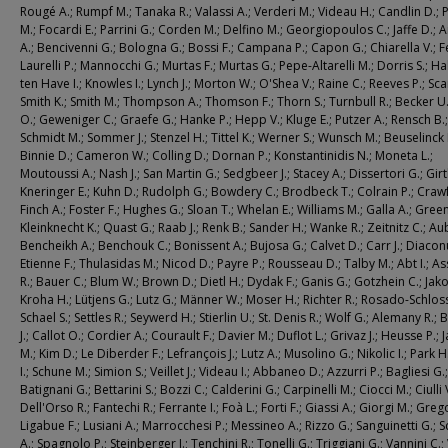
Rougé A.; Rumpf M.; Tanaka R.; Valassi A.; Verderi M.; Videau H.; Candlin D.;
M.; Focardi E.; Parrini G.; Corden M.; Delfino M.; Georgiopoulos C.; Jaffe D.; A
A.; Bencivenni G.; Bologna G.; Bossi F.; Campana P.; Capon G.; Chiarella V.; Fel
Laurelli P.; Mannocchi G.; Murtas F.; Murtas G.; Pepe-Altarelli M.; Dorris S.; Hal
ten Have I.; Knowles I.; Lynch J.; Morton W.; O'Shea V.; Raine C.; Reeves P.; Scar
Smith K.; Smith M.; Thompson A.; Thomson F.; Thorn S.; Turnbull R.; Becker U
O.; Geweniger C.; Graefe G.; Hanke P.; Hepp V.; Kluge E.; Putzer A.; Rensch B.;
Schmidt M.; Sommer J.; Stenzel H.; Tittel K.; Werner S.; Wunsch M.; Beuselinck 
Binnie D.; Cameron W.; Colling D.; Dornan P.; Konstantinidis N.; Moneta L.;
Moutoussi A.; Nash J.; San Martin G.; Sedgbeer J.; Stacey A.; Dissertori G.; Girtl
Kneringer E.; Kuhn D.; Rudolph G.; Bowdery C.; Brodbeck T.; Colrain P.; Craw
Finch A.; Foster F.; Hughes G.; Sloan T.; Whelan E.; Williams M.; Galla A.; Green
Kleinknecht K.; Quast G.; Raab J.; Renk B.; Sander H.; Wanke R.; Zeitnitz C.; Aub
Bencheikh A.; Benchouk C.; Bonissent A.; Bujosa G.; Calvet D.; Carr J.; Diacon
Etienne F.; Thulasidas M.; Nicod D.; Payre P.; Rousseau D.; Talby M.; Abt I.; 
R.; Bauer C.; Blum W.; Brown D.; Dietl H.; Dydak F.; Ganis G.; Gotzhein C.; Jako
Kroha H.; Lütjens G.; Lutz G.; Männer W.; Moser H.; Richter R.; Rosado-Schloss
Schael S.; Settles R.; Seywerd H.; Stierlin U.; St. Denis R.; Wolf G.; Alemany R.;
J.; Callot O.; Cordier A.; Courault F.; Davier M.; Duflot L.; Grivaz J.; Heusse P.;
M.; Kim D.; Le Diberder F.; Lefrançois J.; Lutz A.; Musolino G.; Nikolic I.; Park H
I.; Schune M.; Simion S.; Veillet J.; Videau I.; Abbaneo D.; Azzurri P.; Bagliesi G.;
Batignani G.; Bettarini S.; Bozzi C.; Calderini G.; Carpinelli M.; Ciocci M.; Ciulli 
Dell'Orso R.; Fantechi R.; Ferrante I.; Foà L.; Forti F.; Giassi A.; Giorgi M.; Greg
Ligabue F.; Lusiani A.; Marrocchesi P.; Messineo A.; Rizzo G.; Sanguinetti G.; 
A.; Spagnolo P.; Steinberger J.; Tenchini R.; Tonelli G.; Triggiani G.; Vannini C.;