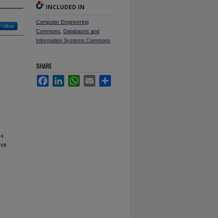
INCLUDED IN
Computer Engineering
Follow
Commons
,
Databases and
Information Systems Commons
SHARE
Facebook
LinkedIn
WhatsApp
Email
Share
PH
ive