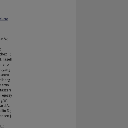
al-No
te A.;
;
chez F.;
; Iaselli
Romano
; Ouyang
attaneo
gelberg
 Martin
ztaszeri
; Tejessy
ng W.;
ard A.;
llin D.;
ansen J.;
;
L.;