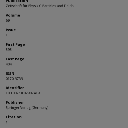
Publication
Zeitschrift für Physik C Particles and Fields
Volume
69
Issue
1
First Page
393
Last Page
404
ISSN
0170-9739
Identifier
10.1007/BF02907419
Publisher
Springer Verlag (Germany)
Citation
1