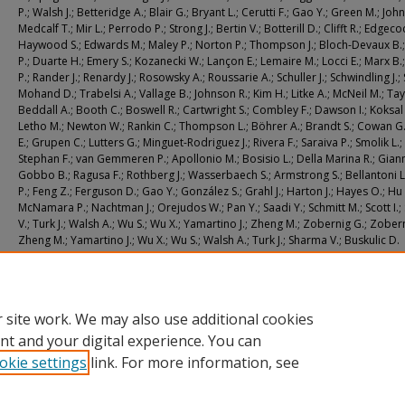
P.; Walsh J.; Betteridge A.; Blair G.; Bryant L.; Cerutti F.; Gao Y.; Green M.; Joh
Medcalf T.; Mir L.; Perrodo P.; Strong J.; Bertin V.; Botterill D.; Clifft R.; Edgeco
Haywood S.; Edwards M.; Maley P.; Norton P.; Thompson J.; Bloch-Devaux B.
P.; Duarte H.; Emery S.; Kozanecki W.; Lançon E.; Lemaire M.; Locci E.; Marx B.
P.; Rander J.; Renardy J.; Rosowsky A.; Roussarie A.; Schuller J.; Schwindling J.; 
Mohand D.; Trabelsi A.; Vallage B.; Johnson R.; Kim H.; Litke A.; McNeil M.; Tay
Beddall A.; Booth C.; Boswell R.; Cartwright S.; Combley F.; Dawson I.; Koksal 
Letho M.; Newton W.; Rankin C.; Thompson L.; Böhrer A.; Brandt S.; Cowan G.;
E.; Grupen C.; Lutters G.; Minguet-Rodriguez J.; Rivera F.; Saraiva P.; Smolik L.;
Stephan F.; van Gemmeren P.; Apollonio M.; Bosisio L.; Della Marina R.; Giann
Gobbo B.; Ragusa F.; Rothberg J.; Wasserbaech S.; Armstrong S.; Bellantoni L
P.; Feng Z.; Ferguson D.; Gao Y.; González S.; Grahl J.; Harton J.; Hayes O.; Hu 
McNamara P.; Nachtman J.; Orejudos W.; Pan Y.; Saadi Y.; Schmitt M.; Scott I.
V.; Turk J.; Walsh A.; Wu S.; Wu X.; Yamartino J.; Zheng M.; Zobernig G.; Zobern
Zheng M.; Yamartino J.; Wu X.; Wu S.; Walsh A.; Turk J.; Sharma V.; Buskulic D.
Additional URL
https://doi.org/10.1007/BF02907419
 site work. We may also use additional cookies
nt and your digital experience. You can
okie settings
link. For more information, see
Home
|
About
|
FAQ
|
My Account
|
Accessibility Statement