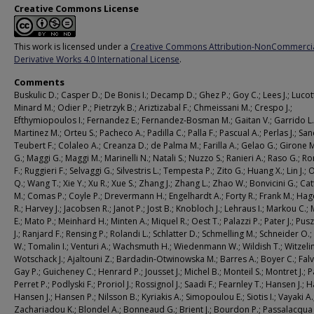
Creative Commons License
This work is licensed under a
Creative Commons Attribution-NonCommerci
Derivative Works 4.0 International License
.
Comments
Buskulic D.; Casper D.; De Bonis I.; Decamp D.; Ghez P.; Goy C.; Lees J.; Lucot
Minard M.; Odier P.; Pietrzyk B.; Ariztizabal F.; Chmeissani M.; Crespo J.;
Efthymiopoulos I.; Fernandez E.; Fernandez-Bosman M.; Gaitan V.; Garrido L.
Martinez M.; Orteu S.; Pacheco A.; Padilla C.; Palla F.; Pascual A.; Perlas J.; San
Teubert F.; Colaleo A.; Creanza D.; de Palma M.; Farilla A.; Gelao G.; Girone M.
G.; Maggi G.; Maggi M.; Marinelli N.; Natali S.; Nuzzo S.; Ranieri A.; Raso G.; 
F.; Ruggieri F.; Selvaggi G.; Silvestris L.; Tempesta P.; Zito G.; Huang X.; Lin J.
Q.; Wang T.; Xie Y.; Xu R.; Xue S.; Zhang J.; Zhang L.; Zhao W.; Bonvicini G.; C
M.; Comas P.; Coyle P.; Drevermann H.; Engelhardt A.; Forty R.; Frank M.; Ha
R.; Harvey J.; Jacobsen R.; Janot P.; Jost B.; Knobloch J.; Lehraus I.; Markou C.;
E.; Mato P.; Meinhard H.; Minten A.; Miquel R.; Oest T.; Palazzi P.; Pater J.; Pus
J.; Ranjard F.; Rensing P.; Rolandi L.; Schlatter D.; Schmelling M.; Schneider O.
W.; Tomalin I.; Venturi A.; Wachsmuth H.; Wiedenmann W.; Wildish T.; Witzeli
Wotschack J.; Ajaltouni Z.; Bardadin-Otwinowska M.; Barres A.; Boyer C.; Falv
Gay P.; Guicheney C.; Henrard P.; Jousset J.; Michel B.; Monteil S.; Montret J.; Pa
Perret P.; Podlyski F.; Proriol J.; Rossignol J.; Saadi F.; Fearnley T.; Hansen J.; H
Hansen J.; Hansen P.; Nilsson B.; Kyriakis A.; Simopoulou E.; Siotis I.; Vayaki A.
Zachariadou K.; Blondel A.; Bonneaud G.; Brient J.; Bourdon P.; Passalacqua 