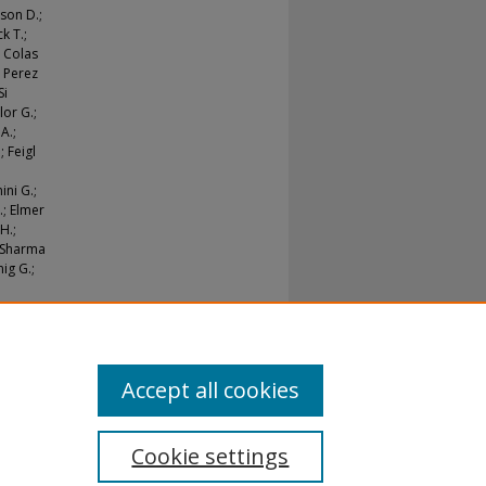
nson D.;
ck T.;
; Colas
; Perez
Si
lor G.;
A.;
 Feigl
ini G.;
.; Elmer
H.;
; Sharma
ig G.;
Accept all cookies
Cookie settings