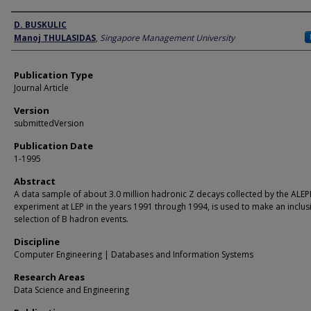
Author
D. BUSKULIC
Manoj THULASIDAS
,
Singapore Management University
Publication Type
Journal Article
Version
submittedVersion
Publication Date
1-1995
Abstract
A data sample of about 3.0 million hadronic Z decays collected by the ALE
experiment at LEP in the years 1991 through 1994, is used to make an inclus
selection of B hadron events.
Discipline
Computer Engineering | Databases and Information Systems
Research Areas
Data Science and Engineering