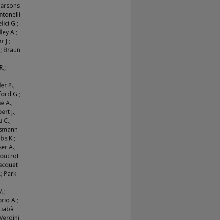
 Parsons
ntonelli
ici G.;
ley A.;
r J.;
.; Braun
R.;
er P.;
ford G.;
e A.;
ert J.;
u C.;
Assmann
bs K.;
er A.;
 Boucrot
 Jacquet
.; Park
V.;
orio A.;
Sciabà
 Verdini