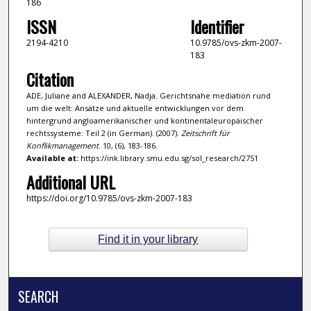
186
ISSN
Identifier
2194-4210
10.9785/ovs-zkm-2007-
183
Citation
ADE, Juliane and ALEXANDER, Nadja. Gerichtsnahe mediation rund
um die welt: Ansätze und aktuelle entwicklungen vor dem
hintergrund angloamerikanischer und kontinentaleuropäischer
rechtssysteme: Teil 2 (in German). (2007).
Zeitschrift für
Konflikmanagement
. 10, (6), 183-186.
Available at:
https://ink.library.smu.edu.sg/sol_research/2751
Additional URL
https://doi.org/10.9785/ovs-zkm-2007-183
Find it in your library
SEARCH