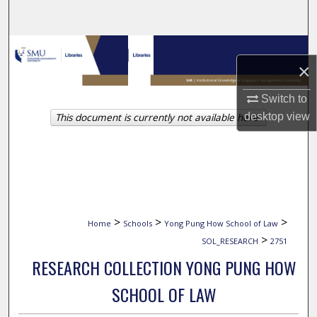
Search
Browse Collections
×
My Account
Switch to
desktop
view
This document is currently not available here.
About
Digital Commons Network™
>
>
>
Home
Schools
Yong Pung How School of Law
>
SOL_RESEARCH
2751
RESEARCH COLLECTION YONG PUNG HOW
SCHOOL OF LAW