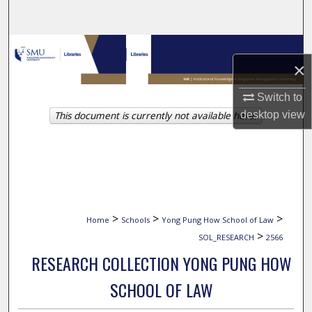
Search
Browse Collections
×
My Account
Switch to
desktop
view
This document is currently not available here.
About
Digital Commons Network™
>
>
>
Home
Schools
Yong Pung How School of Law
>
SOL_RESEARCH
2566
RESEARCH COLLECTION YONG PUNG HOW
SCHOOL OF LAW