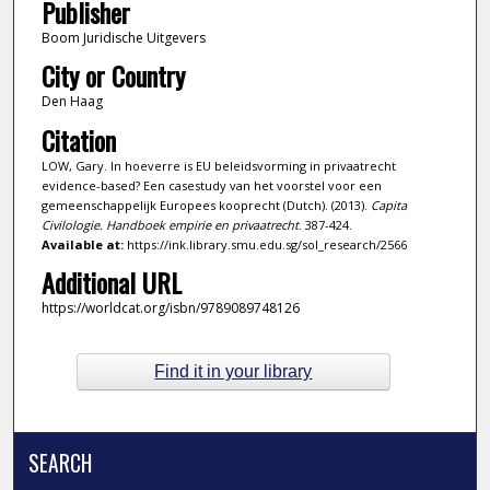
Publisher
Boom Juridische Uitgevers
City or Country
Den Haag
Citation
LOW, Gary. In hoeverre is EU beleidsvorming in privaatrecht
evidence-based? Een casestudy van het voorstel voor een
gemeenschappelijk Europees kooprecht (Dutch). (2013).
Capita
Civilologie. Handboek empirie en privaatrecht
. 387-424.
Available at:
https://ink.library.smu.edu.sg/sol_research/2566
Additional URL
https://worldcat.org/isbn/9789089748126
Find it in your library
SEARCH